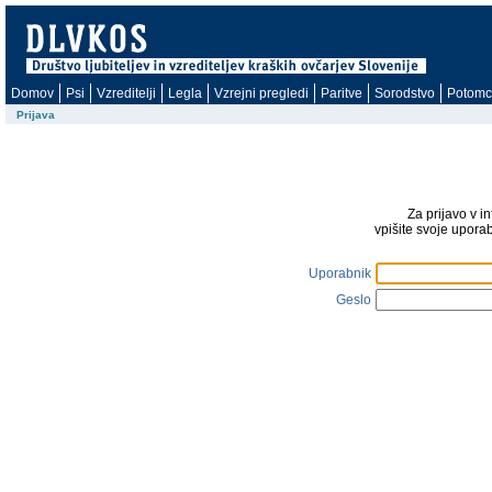
Domov
Psi
Vzreditelji
Legla
Vzrejni pregledi
Paritve
Sorodstvo
Potomc
Prijava
Za prijavo v i
vpišite svoje upora
Uporabnik
Geslo