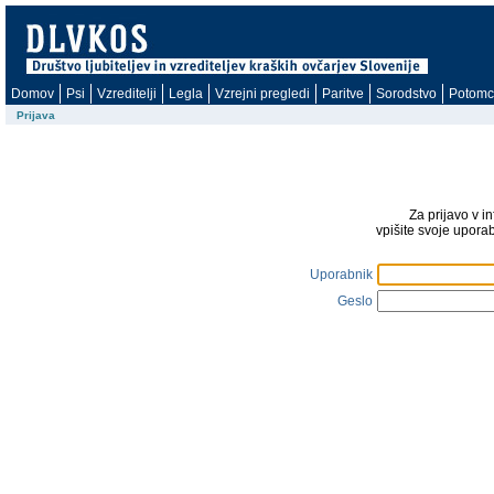
Domov
Psi
Vzreditelji
Legla
Vzrejni pregledi
Paritve
Sorodstvo
Potomc
Prijava
Za prijavo v i
vpišite svoje upora
Uporabnik
Geslo