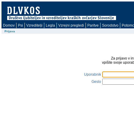
Domov
Psi
Vzreditelji
Legla
Vzrejni pregledi
Paritve
Sorodstvo
Potomc
Prijava
Za prijavo v i
vpišite svoje upora
Uporabnik
Geslo