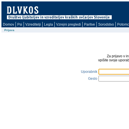
Domov
Psi
Vzreditelji
Legla
Vzrejni pregledi
Paritve
Sorodstvo
Potomc
Prijava
Za prijavo v i
vpišite svoje upora
Uporabnik
Geslo