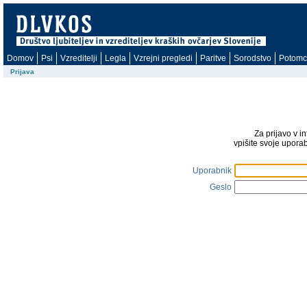
Domov
Psi
Vzreditelji
Legla
Vzrejni pregledi
Paritve
Sorodstvo
Potomc
Prijava
Za prijavo v i
vpišite svoje upora
Uporabnik
Geslo