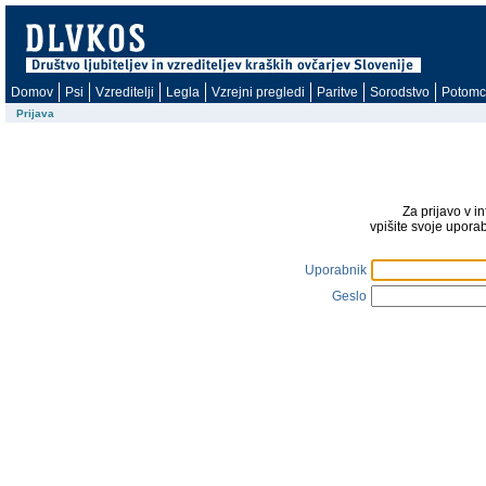
Domov
Psi
Vzreditelji
Legla
Vzrejni pregledi
Paritve
Sorodstvo
Potomc
Prijava
Za prijavo v i
vpišite svoje upora
Uporabnik
Geslo