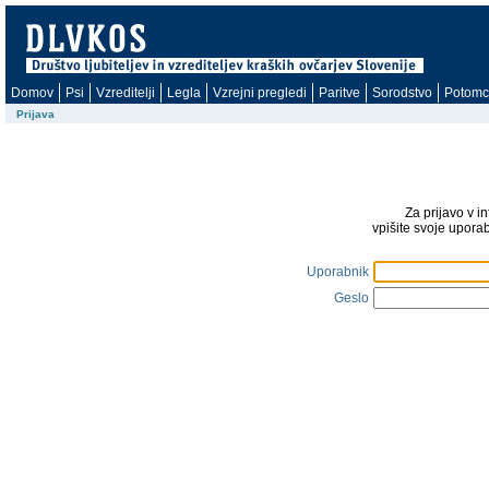
Domov
Psi
Vzreditelji
Legla
Vzrejni pregledi
Paritve
Sorodstvo
Potomc
Prijava
Za prijavo v i
vpišite svoje upora
Uporabnik
Geslo