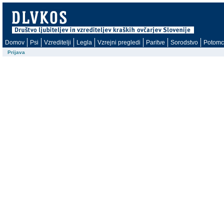
Domov
Psi
Vzreditelji
Legla
Vzrejni pregledi
Paritve
Sorodstvo
Potomc
Prijava