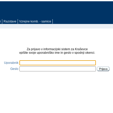
i
Razstave
Vzrejne komb. - samice
Za prijavo v informacijski sistem za Kraševce
vpišite svoje uporabniško ime in geslo v spodnji okenci.
Uporabnik
Geslo
Prijava