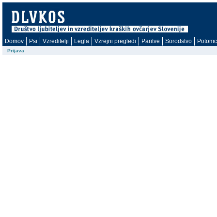
Domov
Psi
Vzreditelji
Legla
Vzrejni pregledi
Paritve
Sorodstvo
Potomc
Prijava