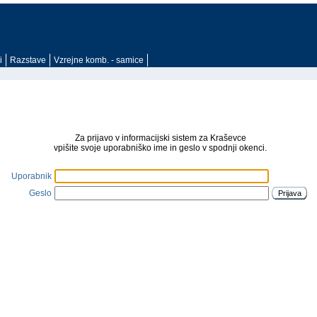
i
Razstave
Vzrejne komb. - samice
Za prijavo v informacijski sistem za Kraševce
vpišite svoje uporabniško ime in geslo v spodnji okenci.
Uporabnik
Geslo
Prijava