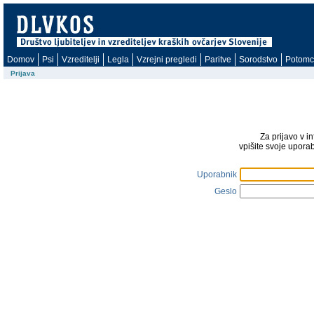
Domov
Psi
Vzreditelji
Legla
Vzrejni pregledi
Paritve
Sorodstvo
Potomc
Prijava
Za prijavo v i
vpišite svoje upora
Uporabnik
Geslo