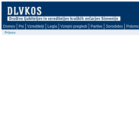
Domov
Psi
Vzreditelji
Legla
Vzrejni pregledi
Paritve
Sorodstvo
Potomc
Prijava