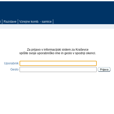
i
Razstave
Vzrejne komb. - samice
Za prijavo v informacijski sistem za Kraševce
vpišite svoje uporabniško ime in geslo v spodnji okenci.
Uporabnik
Geslo
Prijava