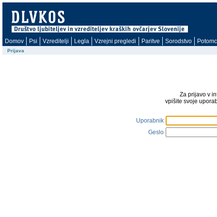
Domov
Psi
Vzreditelji
Legla
Vzrejni pregledi
Paritve
Sorodstvo
Potomc
Prijava
Za prijavo v i
vpišite svoje upora
Uporabnik
Geslo