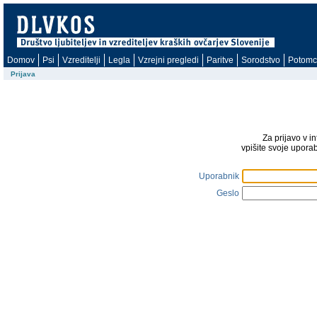
Domov
Psi
Vzreditelji
Legla
Vzrejni pregledi
Paritve
Sorodstvo
Potomc
Prijava
Za prijavo v i
vpišite svoje upora
Uporabnik
Geslo